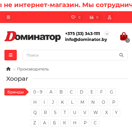
не интернет-магазин. Мы сотруднич
0
0
+375 (33) 343-1111
info@dominator.by
0
Производитель
Xoopar
0 - 9
A
B
C
D
E
F
G
Бренды
H
I
J
K
L
M
N
O
P
Q
R
S
T
U
V
W
X
Y
Z
А
Б
К
Н
Р
С