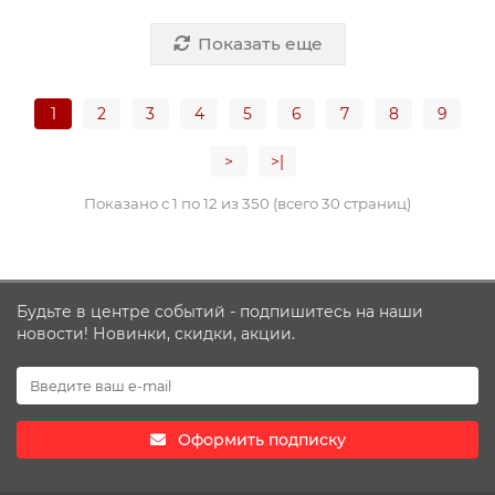
Показать еще
1
2
3
4
5
6
7
8
9
>
>|
Показано с 1 по 12 из 350 (всего 30 страниц)
Будьте в центре событий - подпишитесь на наши
новости! Новинки, скидки, акции.
Оформить подписку