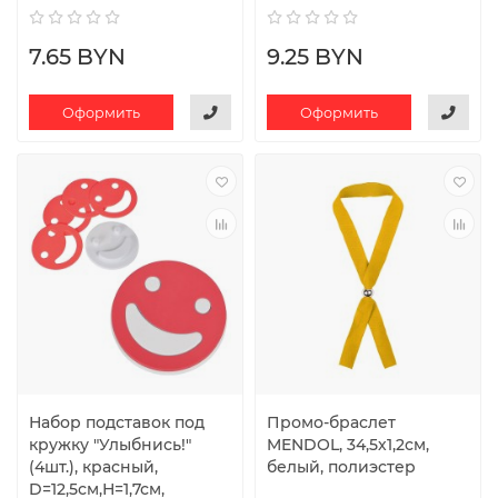
7.65 BYN
9.25 BYN
Оформить
Оформить
Набор подставок под
Промо-браслет
кружку "Улыбнись!"
MENDOL, 34,5х1,2см,
(4шт.), красный,
белый, полиэстер
D=12,5см,Н=1,7см,