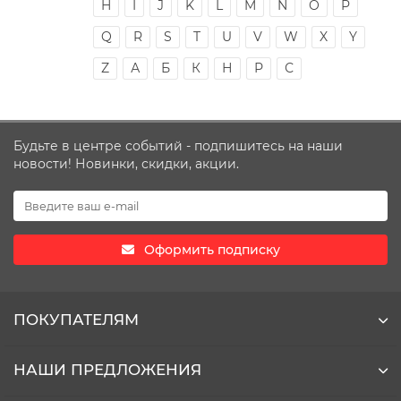
H
I
J
K
L
M
N
O
P
Q
R
S
T
U
V
W
X
Y
Z
А
Б
К
Н
Р
С
Будьте в центре событий - подпишитесь на наши
новости! Новинки, скидки, акции.
Оформить подписку
ПОКУПАТЕЛЯМ
НАШИ ПРЕДЛОЖЕНИЯ