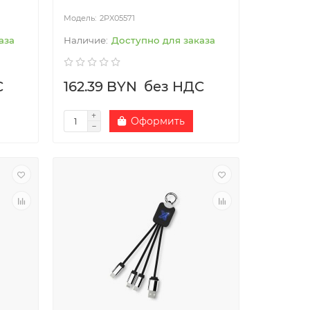
2PX05571
аза
Доступно для заказа
С
162.39 BYN
без НДС
Оформить