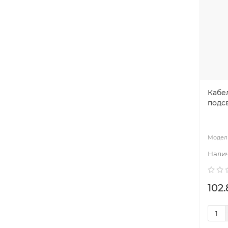
Кабел
подс
102