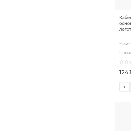
Кабел
осно
лого
124