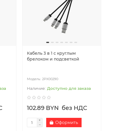
Кабель 3 в 1 с круглым
брелоком и подсветкой
2PX00290
аза
Доступно для заказа
С
102.89 BYN
без НДС
Оформить