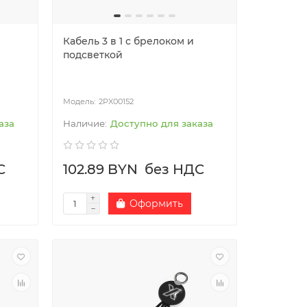
Кабель 3 в 1 с брелоком и
подсветкой
2PX00152
аза
Доступно для заказа
С
102.89 BYN
без НДС
Оформить