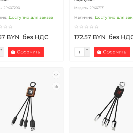
2PX07290
2PX07171
Доступно для заказа
Доступно для зак
.57 BYN
без НДС
172.57 BYN
без НД
Оформить
Оформить