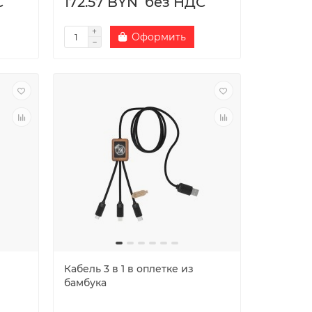
С
172.57 BYN
без НДС
Оформить
Кабель 3 в 1 в оплетке из
бамбука