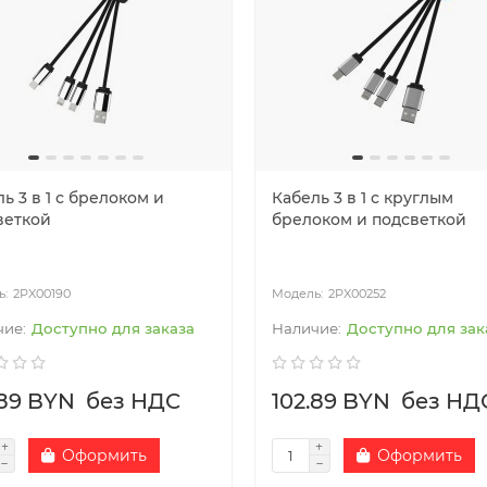
ь 3 в 1 с брелоком и
Кабель 3 в 1 с круглым
веткой
брелоком и подсветкой
2PX00190
2PX00252
Доступно для заказа
Доступно для зак
.89 BYN
без НДС
102.89 BYN
без НД
Оформить
Оформить