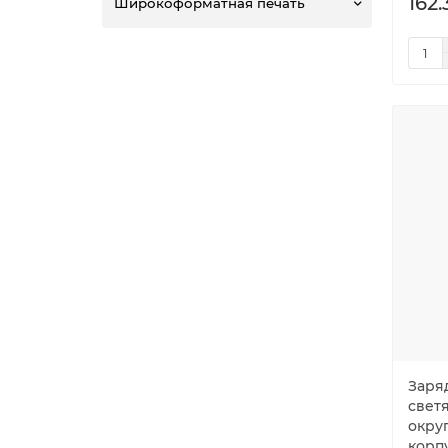
162
Широкоформатная печать
Заряд
свет
окру
корп