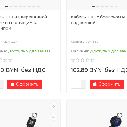
ь 3 в 1 на деревянной
Кабель 3 в 1 с брелоком и
ве со светящимся
подсветкой
типом
2PX04471
2PX00121
Доступно для заказа
Доступно для зак
.10 BYN
без НДС
102.89 BYN
без НД
Оформить
Оформить