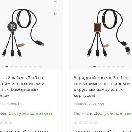
ный кабель 3 в 1 со
Зарядный кабель 3 в 1 со
ящимся логотипом и
светящимся логотипом и
глым бамбуковым
округлым бамбуковым
усом
корпусом
2PX08471
2PX07221
Доступно для заказа
Доступно для зак