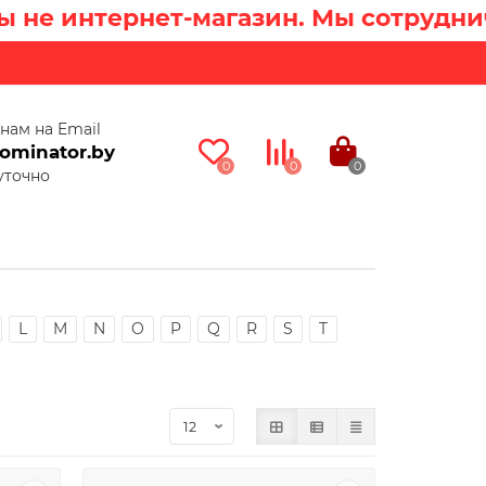
 интернет-магазин. Мы сотрудничае
нам на Email
ominator.by
0
0
0
уточно
L
M
N
O
P
Q
R
S
T