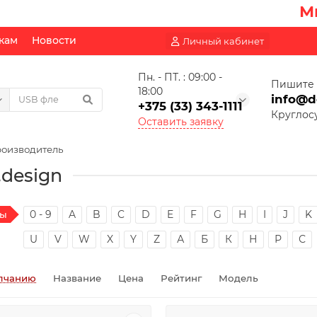
Мы не
кам
Новости
Личный кабинет
Пн. - ПТ. : 09:00 -
Пишите 
18:00
info@d
+375 (33) 343-1111
Круглос
Оставить заявку
оизводитель
.design
0 - 9
A
B
C
D
E
F
G
H
I
J
K
ды
U
V
W
X
Y
Z
А
Б
К
Н
Р
С
лчанию
Название
Цена
Рейтинг
Модель