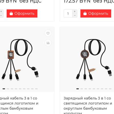
.39 BYN
без НДС
172.57 BYN
без НД
Оформить
Оформить
ный кабель 3 в 1 со
Зарядный кабель 3 в 1 со
ящимся логотипом и
светящимся логотипом и
глым бамбуковым
округлым бамбуковым
усом
корпусом