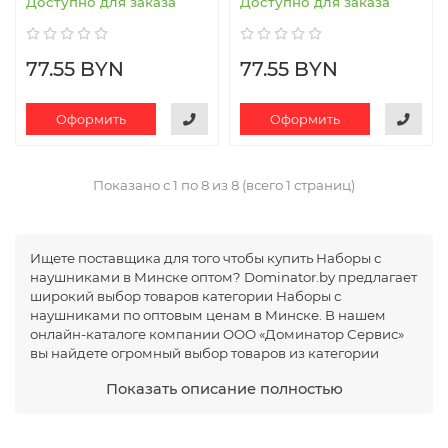
Доступно для заказа
Доступно для заказа
77.55 BYN
77.55 BYN
Оформить
Оформить
Показано с 1 по 8 из 8 (всего 1 страниц)
Ищете поставщика для того чтобы купить Наборы с
наушниками в Минске оптом? Dominator.by предлагает
широкий выбор товаров категории Наборы с
наушниками по оптовым ценам в Минске. В нашем
онлайн-каталоге компании OOO «Доминатор Сервис»
вы найдете огромный выбор товаров из категории
Наборы с наушниками. Мы гарантируем высокое
Показать описание полностью
качество продукции и индивидуальный подход к
каждому клиенту. Мы не интернет-магазин. Мы
сотрудничаем с юридическими лицами и